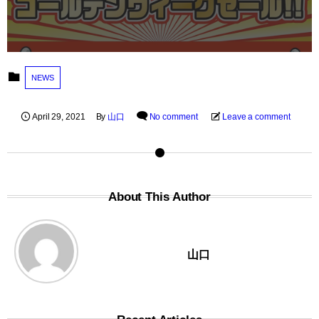
NEWS
April
29
,
2021
By
山口
No comment
Leave a comment
About This Author
山口