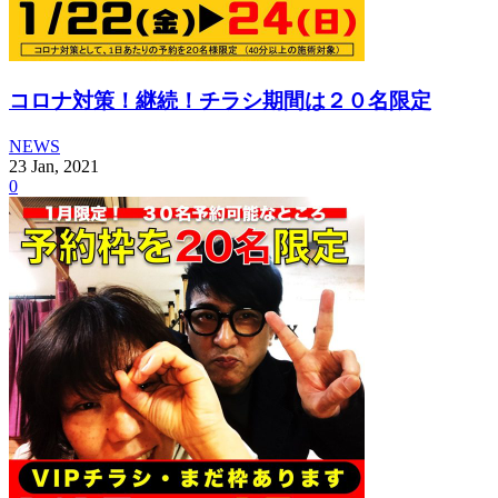
コロナ対策！継続！チラシ期間は２０名限定
NEWS
23
Jan
,
2021
0